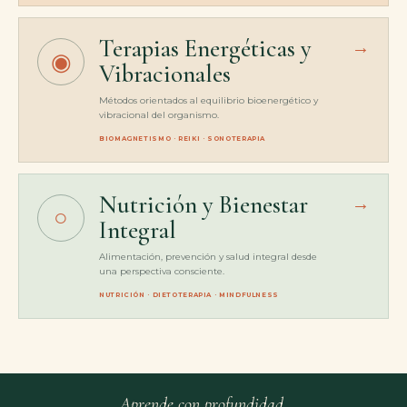
Terapias Energéticas y
→
◉
Vibracionales
Métodos orientados al equilibrio bioenergético y
vibracional del organismo.
BIOMAGNETISMO · REIKI · SONOTERAPIA
Nutrición y Bienestar
→
○
Integral
Alimentación, prevención y salud integral desde
una perspectiva consciente.
NUTRICIÓN · DIETOTERAPIA · MINDFULNESS
Aprende con profundidad.