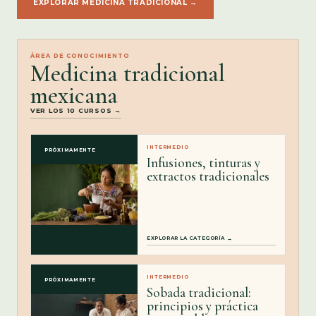
EXPLORAR MEDICINA TRADICIONAL →
ÁREA DE CONOCIMIENTO
Medicina tradicional
mexicana
VER LOS 10 CURSOS →
INTERMEDIO
PRÓXIMAMENTE
Infusiones, tinturas y
extractos tradicionales
EXPLORAR LA CATEGORÍA →
INTERMEDIO
PRÓXIMAMENTE
Sobada tradicional:
principios y práctica