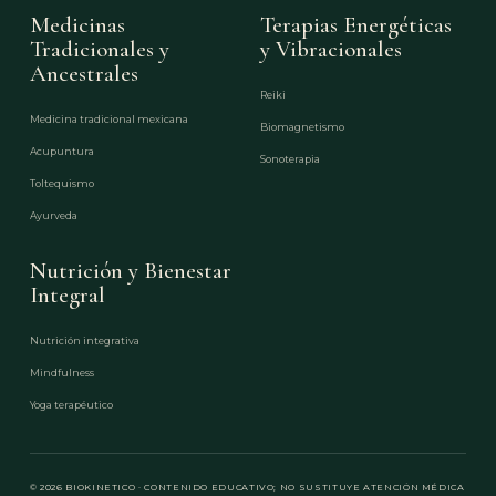
Medicinas
Terapias Energéticas
Tradicionales y
y Vibracionales
Ancestrales
Reiki
Medicina tradicional mexicana
Biomagnetismo
Acupuntura
Sonoterapia
Toltequismo
Ayurveda
Nutrición y Bienestar
Integral
Nutrición integrativa
Mindfulness
Yoga terapéutico
© 2026 BIOKINETICO · CONTENIDO EDUCATIVO; NO SUSTITUYE ATENCIÓN MÉDICA