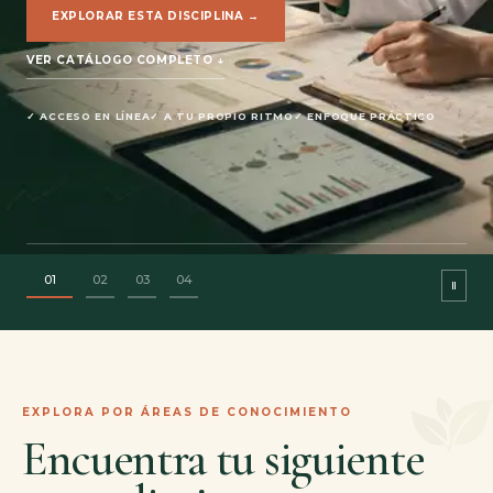
EXPLORAR ESTA DISCIPLINA →
VER CATÁLOGO COMPLETO ↓
VER CATÁLOGO COMPLETO ↓
✓ ACCESO EN LÍNEA
✓ A TU PROPIO RITMO
✓ ENFOQUE PRÁCTICO
✓ ACCESO EN LÍNEA
✓ A TU PROPIO RITMO
✓ ENFOQUE PRÁCTICO
01
02
03
04
EXPLORA POR ÁREAS DE CONOCIMIENTO
Encuentra tu siguiente