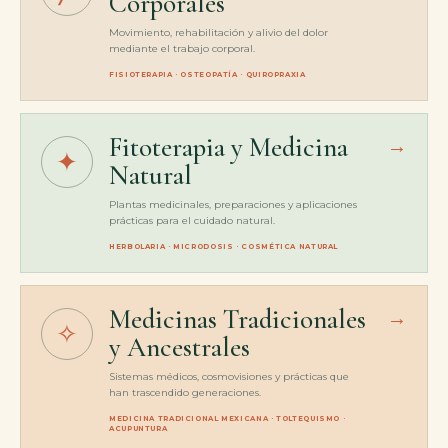
Corporales
Movimiento, rehabilitación y alivio del dolor
mediante el trabajo corporal.
FISIOTERAPIA · OSTEOPATÍA · QUIROPRAXIA
Fitoterapia y Medicina
→
✦
Natural
Plantas medicinales, preparaciones y aplicaciones
prácticas para el cuidado natural.
HERBOLARIA · MICRODOSIS · COSMÉTICA NATURAL
Medicinas Tradicionales
→
✧
y Ancestrales
Sistemas médicos, cosmovisiones y prácticas que
han trascendido generaciones.
MEDICINA TRADICIONAL MEXICANA · TOLTEQUISMO ·
ACUPUNTURA