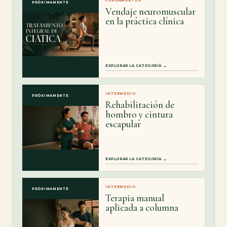
FUNDAMENTOS
PRÓXIMAMENTE
Vendaje neuromuscular
en la práctica clínica
EXPLORAR LA CATEGORÍA →
INTERMEDIO
PRÓXIMAMENTE
Rehabilitación de
hombro y cintura
escapular
EXPLORAR LA CATEGORÍA →
INTERMEDIO
PRÓXIMAMENTE
Terapia manual
aplicada a columna